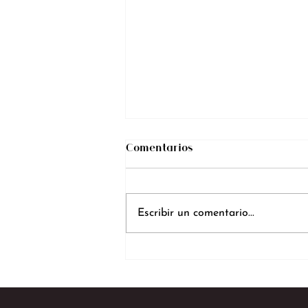
Comentarios
Escribir un comentario...
CM Studios: El Mejor
Estudio Webcam de Pereira,
Ubicado en Pinares