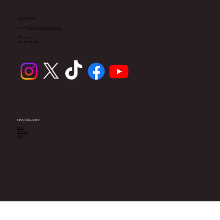
CONTACTO
E-mail:
Ceo@cmstudiosweb.com
Whatsapp:
+57 312 231 4196
MAPA DEL SITIO
Inicio
CM Post
Icon