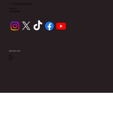
E-mail:
Ceo@cmstudiosweb.com
Whatsapp:
+57 312 231 4196
MAPA DEL SITIO
Inicio
CM Post
Icon