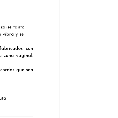
zarse tanto 
 vibra y se 
abricados con 
a zona vaginal. 
cordar que son 
uta