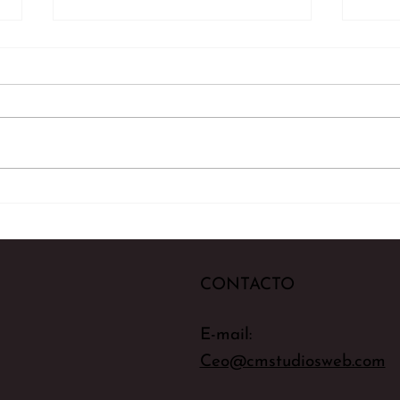
Don'
Te presentamos a Sarah
Yates
CONTACTO
E-mail:
Ceo@cmstudiosweb.com