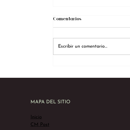
Comentarios
Escribir un comentario...
CM Studios: El Mejor
Estudio Webcam de Pereira,
Ubicado en Pinares
MAPA DEL SITIO
Inicio
CM Post