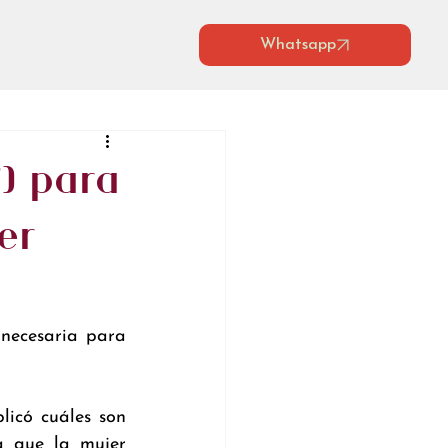
Whatsapp
') para
er
necesaria para 
icó cuáles son 
a que la mujer 