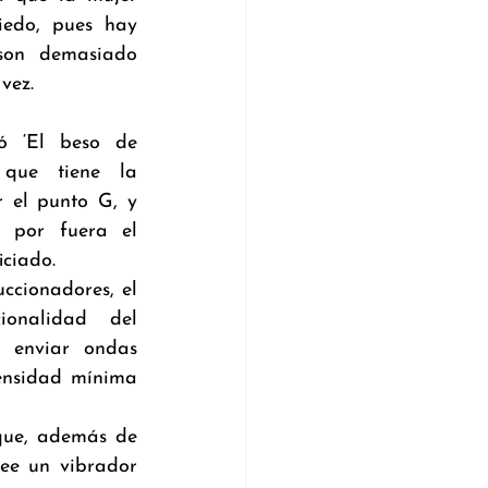
edo, pues hay 
son demasiado 
vez.
 ‘El beso de 
que tiene la 
 el punto G, y 
por fuera el 
iciado.
cionadores, el 
onalidad del 
 enviar ondas 
ensidad mínima 
que, además de 
ee un vibrador 