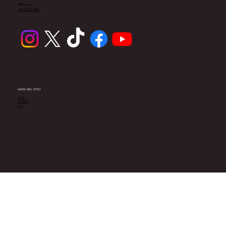
Whatsapp:
+57 312 231 4196
MAPA DEL SITIO
Inicio
CM Post
Icon