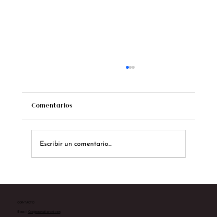
Comentarios
Escribir un comentario...
Te presentamos a Sarah Yates
CONTACTO
E-mail:
Ceo@cmstudiosweb.com