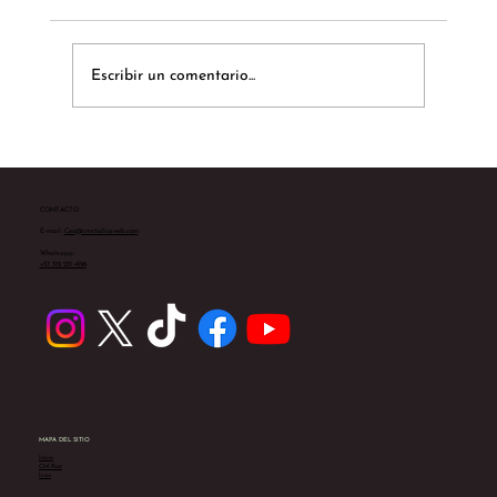
Escribir un comentario...
Te presentamos a Sarah Yates
CONTACTO
E-mail:
Ceo@cmstudiosweb.com
Whatsapp:
+57 312 231 4196
MAPA DEL SITIO
Inicio
CM Post
Icon