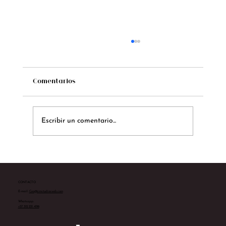
Comentarios
Escribir un comentario...
Te presentamos a Sarah Yates
CONTACTO
E-mail:
Ceo@cmstudiosweb.com
Whatsapp:
+57 312 231 4196