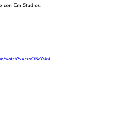
e
 con Cm Studios.
com/watch?v=czaOBcYsir4