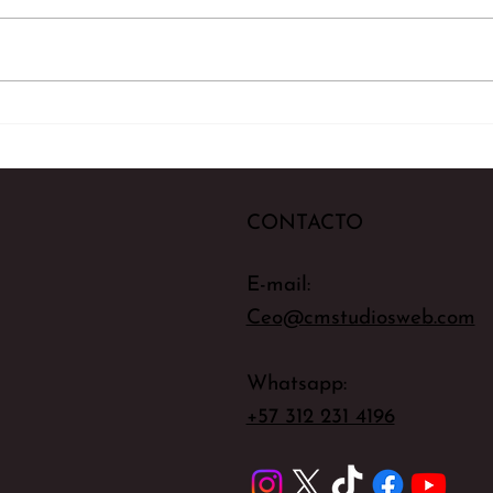
Don'
Te presentamos a Sarah
Yates
CONTACTO
E-mail:
Ceo@cmstudiosweb.com
Whatsapp:
+57 312 231 4196