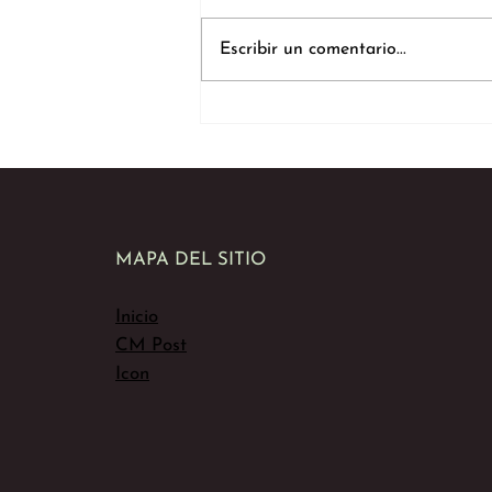
Escribir un comentario...
CM Studios: El Mejor
Estudio Webcam de Pereira,
Ubicado en Pinares
MAPA DEL SITIO
Inicio
CM Post
Icon