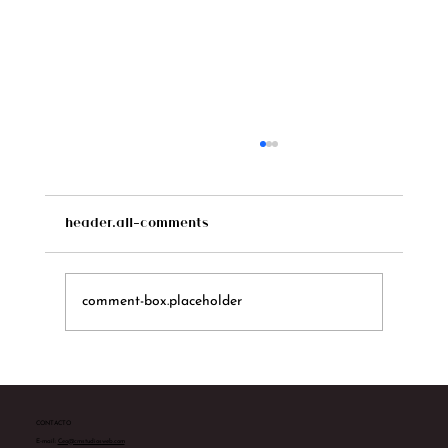
header.all-comments
comment-box.placeholder
Te presentamos a Sarah Yates
CONTACTO
E-mail:
Ceo@cmstudiosweb.com