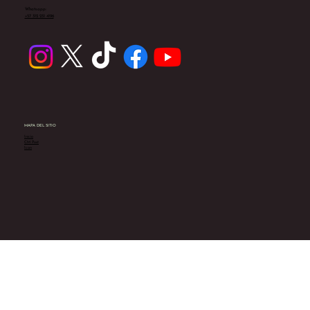
Whatsapp:
+57 312 231 4196
MAPA DEL SITIO
Inicio
CM Post
Icon