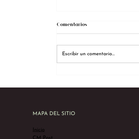
Comentarios
Escribir un comentario...
CM Studios: El Mejor
Estudio Webcam de Pereira,
Ubicado en Pinares
MAPA DEL SITIO
Inicio
CM Post