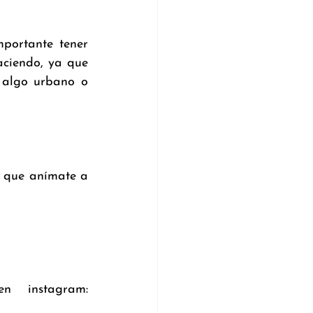
portante tener 
ciendo, ya que 
 algo urbano o 
í que anímate a 
Si quieres conocer más a mariana no olvides seguirla en instagram: 