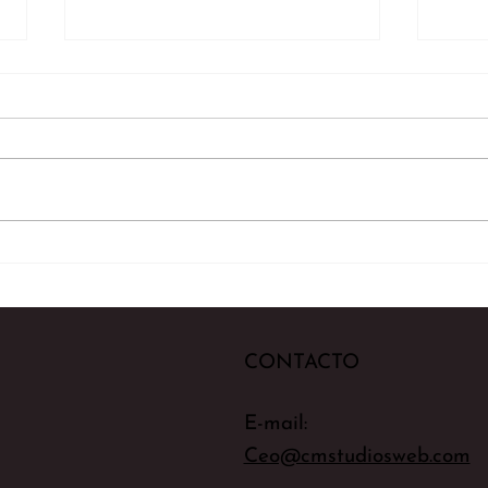
Don'
Te presentamos a Sarah
Yates
CONTACTO
E-mail:
Ceo@cmstudiosweb.com