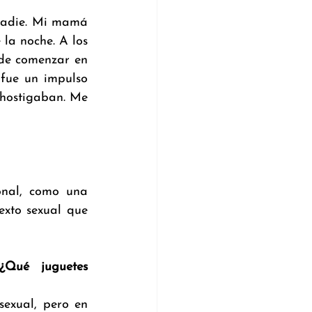
nadie. Mi mamá 
a noche. A los 
de comenzar en 
fue un impulso 
hostigaban. Me 
nal, como una 
xto sexual que 
Qué juguetes 
exual, pero en 