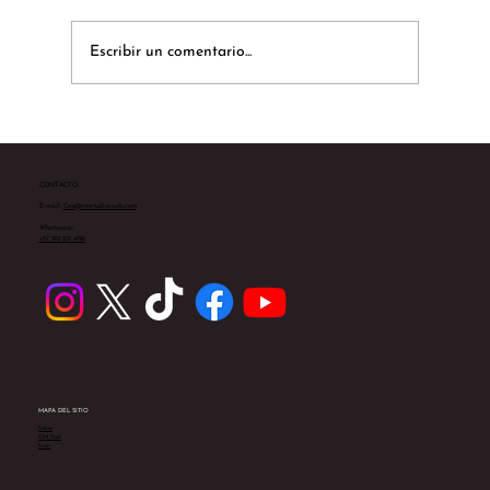
Escribir un comentario...
Te presentamos a Sarah Yates
CONTACTO
E-mail:
Ceo@cmstudiosweb.com
Whatsapp:
+57 312 231 4196
MAPA DEL SITIO
Inicio
CM Post
Icon